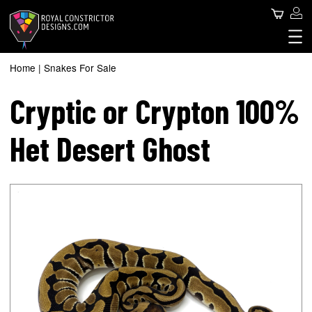
Skip
Use
Search
to
main
acc
content
Royal Constrictor Design
Main
me
SNAKES FOR SALE
Home
Snakes For Sale
Breadcrumb
SNAKE SPHERE
navigation
Cryptic or Crypton 100%
ABOUT US
CONTACT US
Het Desert Ghost
BLOG