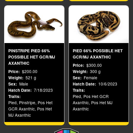
PINSTRIPE PIED 66%
PIED 66% POSSIBLE HET
POSSIBLE HET GCR/MJ
GCR/MJ AXANTHIC
AXANTHIC
$300.00
Price
$200.00
300 g
Price
Weight
521 g
Female
Weight
Sex
Male
10/6/2023
Sex
Hatch Date
7/18/2023
Hatch Date
Traits
Pied, Pos Het GCR
Traits
Pied, Pinstripe, Pos Het
Axanthic, Pos Het MJ
GCR Axanthic, Pos Het
Axanthic
MJ Axanthic