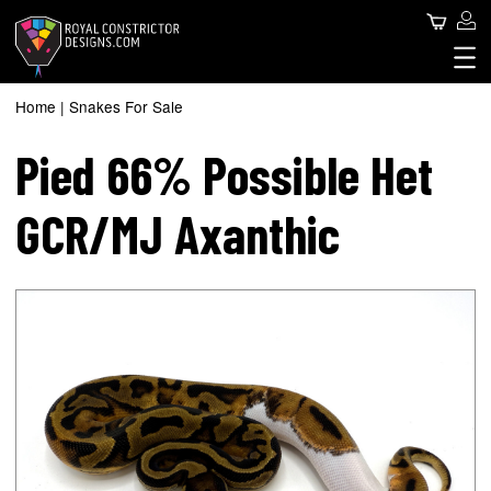
Skip
Use
Search
to
main
acc
content
Royal Constrictor Design
Main
me
SNAKES FOR SALE
Home
Snakes For Sale
Breadcrumb
SNAKE SPHERE
navigation
Pied 66% Possible Het
ABOUT US
CONTACT US
GCR/MJ Axanthic
BLOG