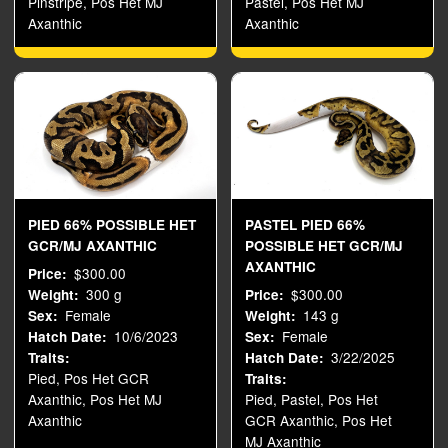
Pinstripe, Pos Het MJ
Pastel, Pos Het MJ
Axanthic
Axanthic
PIED 66% POSSIBLE HET
PASTEL PIED 66%
GCR/MJ AXANTHIC
POSSIBLE HET GCR/MJ
AXANTHIC
$300.00
Price
300 g
$300.00
Weight
Price
Female
143 g
Sex
Weight
10/6/2023
Female
Hatch Date
Sex
3/22/2025
Traits
Hatch Date
Pied, Pos Het GCR
Traits
Axanthic, Pos Het MJ
Pied, Pastel, Pos Het
Axanthic
GCR Axanthic, Pos Het
MJ Axanthic