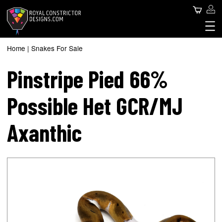
Skip
Use
Search
to
main
acc
content
Royal Constrictor Design
Main
me
SNAKES FOR SALE
Home
Snakes For Sale
Breadcrumb
SNAKE SPHERE
navigation
Pinstripe Pied 66%
ABOUT US
CONTACT US
Possible Het GCR/MJ
BLOG
Axanthic